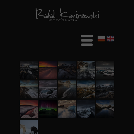
Witaj
O mnie
Blog
Galeria
Krajobraz
Portret
Architektura