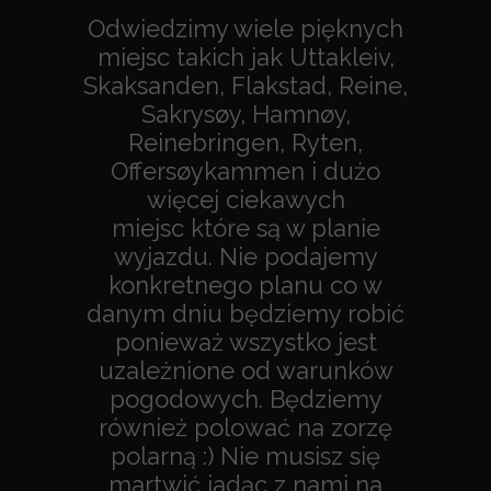
Odwiedzimy wiele pięknych
miejsc takich jak Uttakleiv,
Skaksanden, Flakstad, Reine,
Sakrysøy, Hamnøy,
Reinebringen, Ryten,
Offersøykammen i dużo
więcej ciekawych
miejsc które są w planie
wyjazdu. Nie podajemy
konkretnego planu co w
danym dniu będziemy robić
ponieważ wszystko jest
uzależnione od warunków
pogodowych. Będziemy
również polować na zorzę
polarną :) Nie musisz się
martwić jadąc z nami na