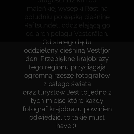
długości 112 km od
maleńkiej wysepki
Røst
na
południu po wąską cieśninę
Raftsundet, oddzielającą go
od archipelagu
Vesterålen
.
Od stałego lądu
oddzielony
cieśniną
Vestfjor
den. Przepiękne krajobrazy
tego regionu przyciągają
ogromną rzeszę fotografów
z całego świata
oraz
turystów. Jest to jedno z
tych miejsc które każdy
fotograf krajobrazu powinien
odwiedzić, to takie must
have :)