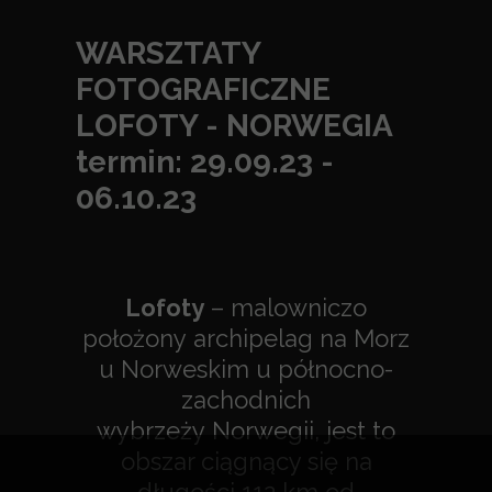
B&W
WARSZTATY
Wnętrza
FOTOGRAFICZNE
Inne
LOFOTY - NORWEGIA
Wydruki
termin: 29.09.23 -
Wyróżnienia i publik
06.10.23
Plenery fotograficz
Kontakt
Lofoty
– malowniczo
położony
archipelag
na
Morz
u Norweskim
u północno-
zachodnich
wybrzeży
Norwegii
, jest to
obszar ciągnący się na