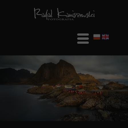
Witaj
O mnie
Blog
Galeria
Krajobraz
Portret
Architektura